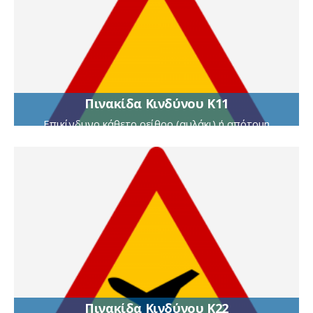
Πινακίδα Κινδύνου Κ11
Επικίνδυνο κάθετο ρείθρο (αυλάκι) ή απότομη
κοίλη, αλλαγή της κατά μήκος κλίσης της οδού
Πινακίδα Κινδύνου Κ22