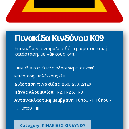
Πινακίδα Κινδύνου Κ09
Επικίνδυνο ανώμαλο οδόστρωμα, σε κακή
κατάσταση, με λάκκους κλπ.
Επικίνδυνο ανώμαλο οδόστρωμα, σε κακή
κατάσταση, με λάκκους κλπ.
Διάσταση πινακίδας
: Δ60, Δ90, Δ120
Πάχος Αλουμινίου
: Π-2, Π-2.5, Π-3
Αντανακλαστική μεμβράνη
: Τύπου - Ι, Τύπου -
ΙΙ, Τύπου - ΙΙΙ
Category:
ΠΙΝΑΚΙΔΕΣ ΚΙΝΔΥΝΟΥ