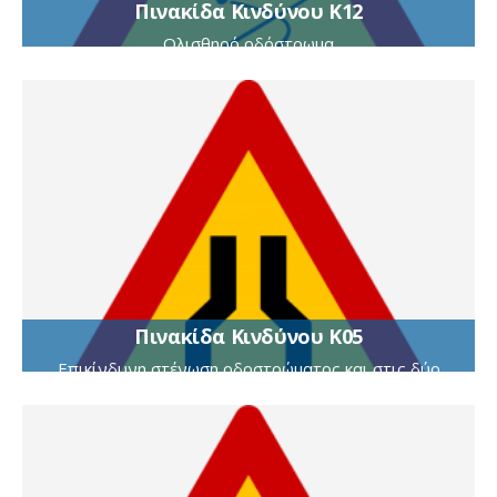
Πινακίδα Κινδύνου Κ12
Ολισθηρό οδόστρωμα
Πινακίδα Κινδύνου Κ05
Επικίνδυνη στένωση οδοστρώματος και στις δύο
πλευρές