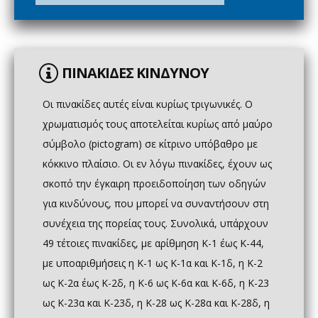
ΠΙΝΑΚΙΔΕΣ ΚΙΝΔΥΝΟΥ
Οι πινακίδες αυτές είναι κυρίως τριγωνικές. Ο
χρωματισμός τους αποτελείται κυρίως από μαύρο
σύμβολο (pictogram) σε κίτρινο υπόβαθρο με
κόκκινο πλαίσιο. Οι εν λόγω πινακίδες, έχουν ως
σκοπό την έγκαιρη προειδοποίηση των οδηγών
για κινδύνους, που μπορεί να συναντήσουν στη
συνέχεια της πορείας τους. Συνολικά, υπάρχουν
49 τέτοιες πινακίδες, με αρίθμηση Κ-1 έως Κ-44,
με υποαριθμήσεις η Κ-1 ως Κ-1α και Κ-1δ, η Κ-2
ως Κ-2α έως Κ-2δ, η Κ-6 ως Κ-6α και Κ-6δ, η Κ-23
ως Κ-23α και Κ-23δ, η Κ-28 ως Κ-28α και Κ-28δ, η