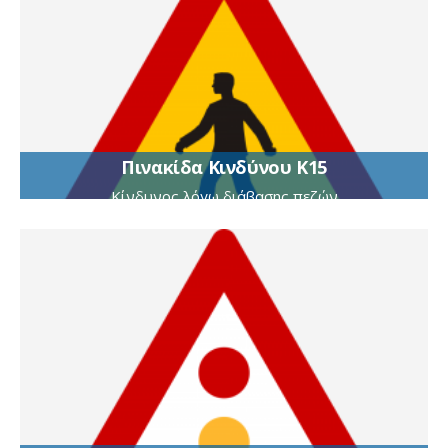
Πινακίδα Κινδύνου Κ15
Κίνδυνος λόγω διάβασης πεζών