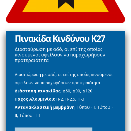
Πινακίδα Κινδύνου Κ27
Διασταύρωση με οδό, οι επί της οποίας
κινούμενοι οφείλουν να παραχωρήσουν
προτεραιότητα
Διασταύρωση με οδό, οι επί της οποίας κινούμενοι
οφείλουν να παραχωρήσουν προτεραιότητα
Διάσταση πινακίδας
: Δ60, Δ90, Δ120
Πάχος Αλουμινίου
: Π-2, Π-2.5, Π-3
Αντανακλαστική μεμβράνη
: Τύπου - Ι, Τύπου -
ΙΙ, Τύπου - ΙΙΙ