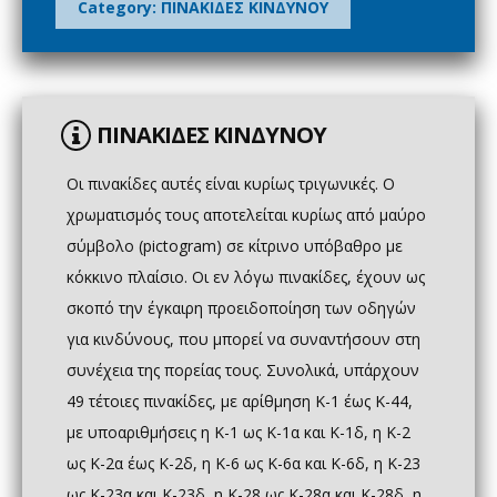
Category:
ΠΙΝΑΚΙΔΕΣ ΚΙΝΔΥΝΟΥ
ΠΙΝΑΚΙΔΕΣ ΚΙΝΔΥΝΟΥ
Οι πινακίδες αυτές είναι κυρίως τριγωνικές. Ο
χρωματισμός τους αποτελείται κυρίως από μαύρο
σύμβολο (pictogram) σε κίτρινο υπόβαθρο με
κόκκινο πλαίσιο. Οι εν λόγω πινακίδες, έχουν ως
σκοπό την έγκαιρη προειδοποίηση των οδηγών
για κινδύνους, που μπορεί να συναντήσουν στη
συνέχεια της πορείας τους. Συνολικά, υπάρχουν
49 τέτοιες πινακίδες, με αρίθμηση Κ-1 έως Κ-44,
με υποαριθμήσεις η Κ-1 ως Κ-1α και Κ-1δ, η Κ-2
ως Κ-2α έως Κ-2δ, η Κ-6 ως Κ-6α και Κ-6δ, η Κ-23
ως Κ-23α και Κ-23δ, η Κ-28 ως Κ-28α και Κ-28δ, η