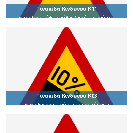
Πινακίδα Κινδύνου Κ11
Επικίνδυνο κάθετο ρείθρο (αυλάκι) ή απότομη
κοίλη, αλλαγή της κατά μήκος κλίσης της οδού
Πινακίδα Κινδύνου Κ03
Επικίνδυνη κατωφέρεια, με κλίση όπως η
αναγραφόμενη στην πινακίδα