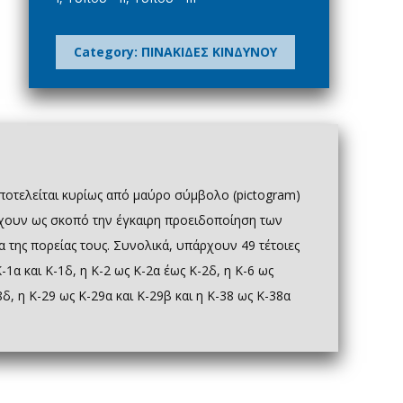
Category:
ΠΙΝΑΚΙΔΕΣ ΚΙΝΔΥΝΟΥ
 αποτελείται κυρίως από μαύρο σύμβολο (pictogram)
 έχουν ως σκοπό την έγκαιρη προειδοποίηση των
της πορείας τους. Συνολικά, υπάρχουν 49 τέτοιες
-1α και Κ-1δ, η Κ-2 ως Κ-2α έως Κ-2δ, η Κ-6 ως
8δ, η Κ-29 ως Κ-29α και Κ-29β και η Κ-38 ως Κ-38α