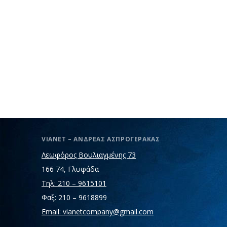
VIANET – ΑΝΔΡΕΑΣ ΑΣΠΡΟΓΕΡΑΚΑΣ
Λεωφόρος Βουλιαγμένης 73
166 74, Γλυφάδα
Τηλ: 210 – 9615101
Φαξ: 210 – 9618899
Email: vianetcompany@gmail.com