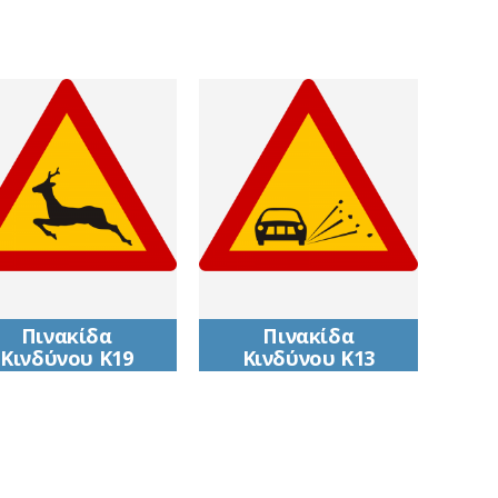
Πινακίδα
Πινακίδα
Κινδύνου Κ19
Κινδύνου Κ13
Κίνδυνος από
Επικίνδυνη εκτίναξη
διέλευση άγριων
χαλικιών (ασύνδετο
ζώων
αμμοχάλικο)