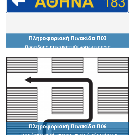
Πληροφοριακή Πινακίδα Π03
Προειδοποιητική κατευθύνσεων η οποία
τοποθετείται στις οδούς ταχείας κυκλοφορίας προ
διασταυρώσεων με αναγραφές κατευθύνσεων και
χιλιομετρικών αποστάσεων
Πληροφοριακή Πινακίδα Π06
Πρoειδoπoιητική υπoχρεωτικής διαδρoμής για