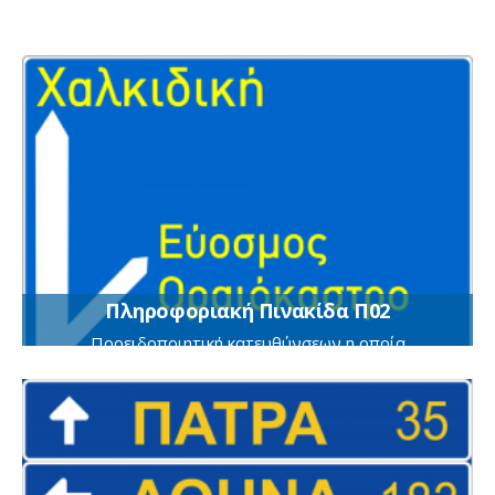
Πληροφοριακή Πινακίδα Π02
Προειδοποιητική κατευθύνσεων η οποία
τοποθετείται στις οδούς ταχείας κυκλοφορίας προ
διασταυρώσεων με αναγραφές κατευθύνσεων και
χιλιομετρικών αποστάσεων