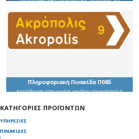
στρoφή αριστερά στην επόμενη διασταύρωση όπoυ
απαγoρεύεται αυτή
Πληροφοριακή Πινακίδα Π08δ
Κατεύθυνση τοπωνυμίας μεγάλου τουριστικού ή
αρχαιολογικού ενδιαφέροντος με πινακίδα μορφής
βέλους
ΚΑΤΗΓΟΡΙΕΣ ΠΡΟΪΟΝΤΩΝ
ΥΠΗΡΕΣΙΕΣ
ΠΙΝΑΚΙΔΕΣ