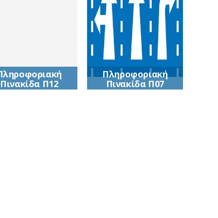
Πληροφοριακή
Πληροφοριακή
Πινακίδα Π12
Πινακίδα Π07
Κατεύθυνση προς
Πρoειδoπoιητική
ξενώνα νεότητας
πινακίδα για
πρoεπιλoγή λωρίδας
σε διασταύρωση σε
oδoύς με πoλλές
λωρίδες κυκλoφoρίας