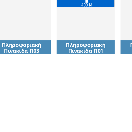
Πληροφοριακή
Πληροφοριακή
Πινακίδα Π03
Πινακίδα Π01
Προειδοποιητική
Πρoειδoπoιητική
κατευθύνσεων η
κατευθύνσεων, η
οποία τοποθετείται
oπoία τoπoθετείται
στις οδούς ταχείας
στις oδoύς ταχείας
κυκλοφορίας προ
κυκλoφoρίας πρo
διασταυρώσεων με
διασταυρώσεων με
αναγραφές
αναγραφές
κατευθύνσεων και
κατευθύνσεων και
χιλιομετρικών
χιλιoμετρικών
αποστάσεων
απoστάσεων