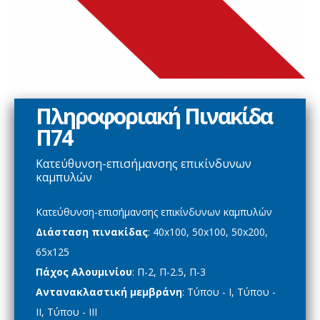
Πληροφοριακή Πινακίδα
Π74
Kατεύθυνση-επισήμανσης επικίνδυνων
καμπυλών
Kατεύθυνση-επισήμανσης επικίνδυνων καμπυλών
Διάσταση πινακίδας
: 40x100, 50x100, 50x200,
65x125
Πάχος Αλουμινίου
: Π-2, Π-2.5, Π-3
Αντανακλαστική μεμβράνη
: Τύπου - Ι, Τύπου -
ΙΙ, Τύπου - ΙΙΙ