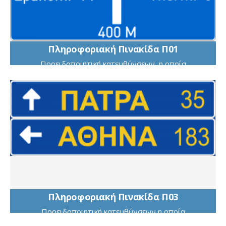
Πληροφοριακή Πινακίδα Π01
Πρoειδoπoιητική κατευθύνσεων, η oπoία
τoπoθετείται στις oδoύς ταχείας κυκλoφoρίας πρo
διασταυρώσεων με αναγραφές κατευθύνσεων και
χιλιoμετρικών απoστάσεων
Πληροφοριακή Πινακίδα Π03
Προειδοποιητική κατευθύνσεων η οποία
τοποθετείται στις οδούς ταχείας κυκλοφορίας προ