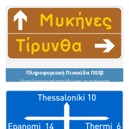
βέλους δεξιά
Πληροφοριακή Πινακίδα Π03β
Προειδοποιητική κατεύθυνσης με αναγραφή
κατευθύνσεων και χιλιομετρικών αποστάσεων σε
οδούς τοπικού οδικού δικτύου