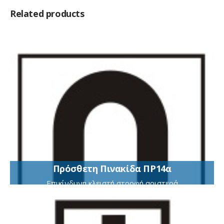
Related products
Πρόσθετη Πινακίδα ΠΡ14α
Επικίνδυνη κλειστή στροφή αριστερά