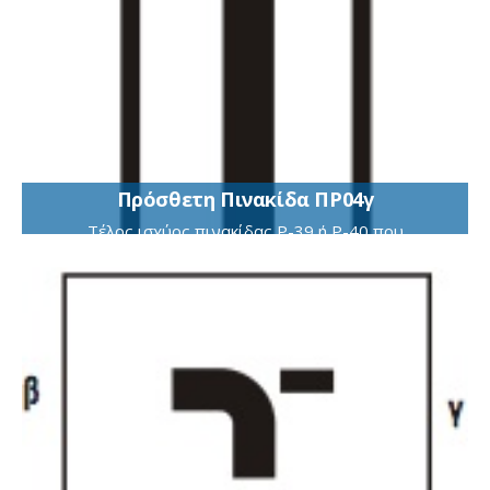
Πρόσθετη Πινακίδα ΠΡ04γ
Τέλος ισχύος πινακίδας Ρ-39 ή Ρ-40 που
τοποθετείται κάθετα προς τον άξονα της οδού.