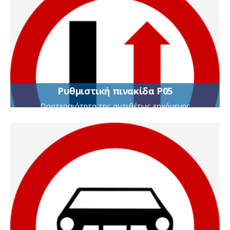
Ρυθμιστική πινακίδα Ρ05
Προτεραιότητα της αντιθέτως ερχόμενης
κυκλοφορίας λόγω στενότητας οδοστρώματος