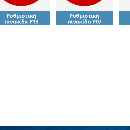
Ρυθμιστική
Ρυθμιστική
πινακίδα Ρ13
πινακίδα Ρ07
Απαγορεύεται η
Απαγορεύεται η
είσοδος σε φορτηγά
είσοδος σε όλα τα
ε
αυτοκίνητα
οχήματα
π