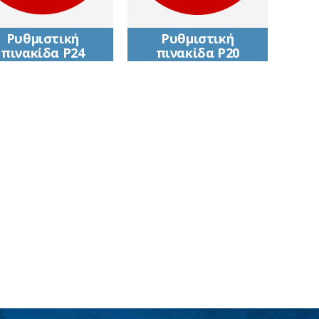
Ρυθμιστική
Ρυθμιστική
πινακίδα Ρ24
πινακίδα Ρ20
Απαγορεύεται η
Απαγορεύεται η
ίσοδος σε οχήματα
είσοδος σε οχήματα
βάρους ανά άξονα
ορισμένων
ου υπερβαίνει τους
κατηγοριών (πχ. σε
(πχ 2 τόνους)
μηχανοκίνητα
ζωήλατα οχήματα)