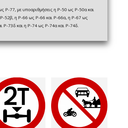
ως Ρ-77, με υποαριθμήσεις η Ρ-50 ως Ρ-50α και
 Ρ-52β, η Ρ-66 ως Ρ-66 και Ρ-66α, η Ρ-67 ως
αι Ρ-73δ και η Ρ-74 ως Ρ-74α και Ρ-74δ.